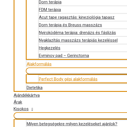
Dorn terápia
FDM terápia
Acut tape ragasztás: kineziológia tapasz
Dorn terápia és Breuss masszázs
Nyiroködéma terápia: drenázs és fáslizás
Nyaklazítás masszázs terápiás kezeléssel
Hegkezelés
Evminov pad – Gerinctorna
Alakformálás
Perfect Body gépi alakformálás
Dietetika
Ajándékkártya
Árak
Kisokos
Milyen betegségekre milyen kezeléseket ajánlok?