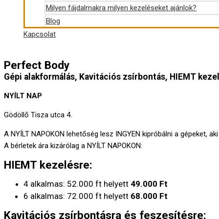
Milyen fájdalmakra milyen kezeléseket ajánlok?
Blog
Kapcsolat
Perfect Body
Gépi alakformálás, Kavitációs zsírbontás, HIEMT keze
NYÍLT NAP
Gödöllő Tisza utca 4.
A NYÍLT NAPOKON lehetőség lesz INGYEN kipróbálni a gépeket, aki l
A bérletek ára kizárólag a NYÍLT NAPOKON:
HIEMT kezelésre:
4 alkalmas: 52.000 ft helyett
49.000 Ft
6 alkalmas: 72.000 ft helyett
68.000 Ft
Kavitációs zsírbontásra és feszesítésre: