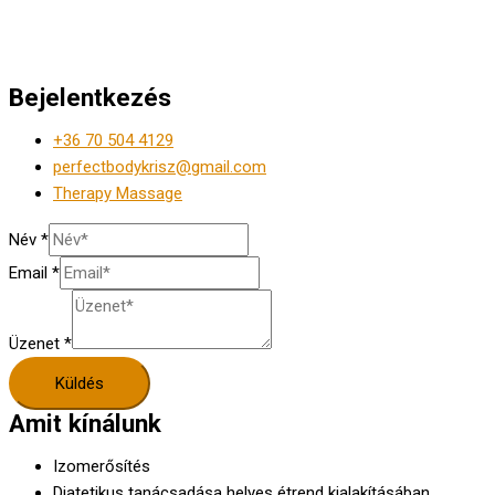
Bejelentkezés
+36 70 504 4129
perfectbodykrisz@gmail.com
Therapy Massage
Név
*
Email
*
Üzenet
*
Küldés
Amit kínálunk
Izomerősítés
Diatetikus tanácsadása helyes étrend kialakításában