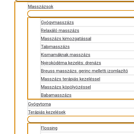
Masszázsok
Gyógymasszázs
Relaxáló masszázs
Masszázs kimozgatással
Talpmasszázs
Kismamáknak masszázs
Nyiroködéma kezelés: drenázs
Breuss masszázs: gerinc melletti izomlazító
Masszázs terápiás kezeléssel
Masszázs köpölyözéssel
Babamasszázs
Gyógytorna
Terápiás kezelések
Flossing