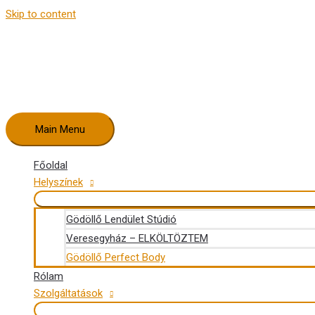
Skip to content
Main Menu
Főoldal
Helyszínek
Gödöllő Lendület Stúdió
Veresegyház – ELKÖLTÖZTEM
Gödöllő Perfect Body
Rólam
Szolgáltatások