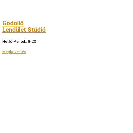
Gödöllő
Lendület Stúdió
Hétfő-Péntek: 8-20
Megközelítés