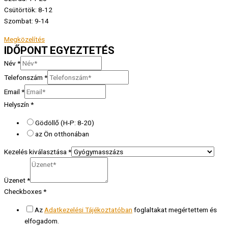
Csütörtök: 8-12
Szombat: 9-14
Megközelítés
IDŐPONT EGYEZTETÉS
Név
*
Telefonszám
*
Email
*
Helyszín
*
Gödöllő (H-P: 8-20)
az Ön otthonában
Kezelés kiválasztása
*
Üzenet
*
Checkboxes
*
Az
Adatkezelési Tájékoztatóban
foglaltakat megértettem és
elfogadom.