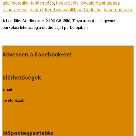
gép
,
dietetikai tanácsadás
,
hegkezelés
,
kineziológiai tapasz
felhelyezése
,
minta étrend összeállítása Gödöllőn,
babamassázs
A Lendület Studio címe: 2100 Gödöllő, Tisza utca 4. – Ingyenes
parkolási lehetőség a studio saját parkolójában
Kövessen a Facebook-on!
Elérhetőségek
Email:
info@therapy-massage.hu
Telefonszám:
+36 70 504 4129
Lendület Studió
Perfect Body
Időpontegyeztetés