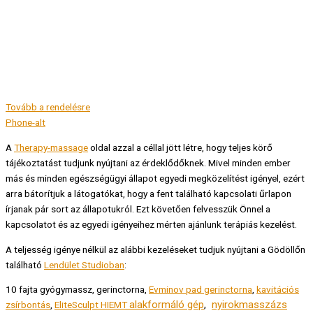
Tovább a rendelésre
Phone-alt
A
Therapy-massage
oldal azzal a céllal jött létre, hogy teljes körő
tájékoztatást tudjunk nyújtani az érdeklődőknek. Mivel minden ember
más és minden egészségügyi állapot egyedi megközelítést igényel, ezért
arra bátorítjuk a látogatókat, hogy a fent található kapcsolati űrlapon
írjanak pár sort az állapotukról. Ezt követően felvesszük Önnel a
kapcsolatot és az egyedi igényeihez mérten ajánlunk terápiás kezelést.
A teljesség igénye nélkül az alábbi kezeléseket tudjuk nyújtani a Gödöllőn
található
Lendület Studioban
:
10 fajta gyógymassz, gerinctorna,
Evminov pad gerinctorna
,
kavitációs
alakformáló gép
,
nyirokmasszázs
zsírbontás
,
EliteSculpt HIEMT