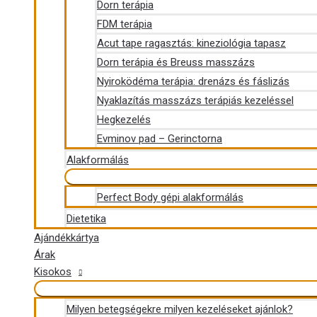
Dorn terápia
FDM terápia
Acut tape ragasztás: kineziológia tapasz
Dorn terápia és Breuss masszázs
Nyiroködéma terápia: drenázs és fáslizás
Nyaklazítás masszázs terápiás kezeléssel
Hegkezelés
Evminov pad – Gerinctorna
Alakformálás
Perfect Body gépi alakformálás
Dietetika
Ajándékkártya
Árak
Kisokos
Milyen betegségekre milyen kezeléseket ajánlok?