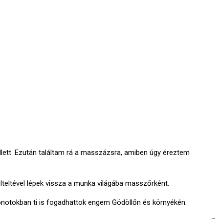
ett. Ezután találtam rá a masszázsra, amiben úgy éreztem
teltével lépek vissza a munka világába masszőrként.
onotokban ti is fogadhattok engem Gödöllőn és környékén.