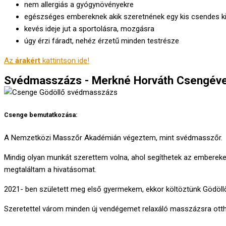
nem allergiás a gyógynövényekre
egészséges embereknek akik szeretnének egy kis csendes k
kevés ideje jut a sportolásra, mozgásra
úgy érzi fáradt, nehéz érzetű minden testrésze
Az
árakért
kattintson ide!
Svédmasszázs - Merkné Horváth Csengéve
Csenge bemutatkozása:
A Nemzetközi Masszőr Akadémián végeztem, mint svédmasszőr.
Mindig olyan munkát szerettem volna, ahol segíthetek az emberek
megtaláltam a hivatásomat.
2021- ben született meg első gyermekem, ekkor költöztünk Gödöllő
Szeretettel várom minden új vendégemet relaxáló masszázsra ottho