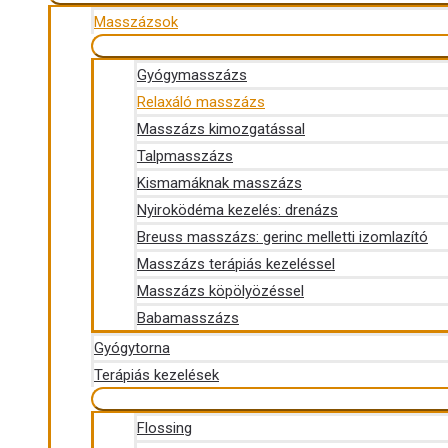
Masszázsok
Gyógymasszázs
Relaxáló masszázs
Masszázs kimozgatással
Talpmasszázs
Kismamáknak masszázs
Nyiroködéma kezelés: drenázs
Breuss masszázs: gerinc melletti izomlazító
Masszázs terápiás kezeléssel
Masszázs köpölyözéssel
Babamasszázs
Gyógytorna
Terápiás kezelések
Flossing