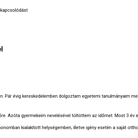
ikapcsolódást
l
en. Pár évig kereskedelemben dolgoztam egyetemi tanulmányaim mell
re. Azóta gyermekeim nevelésével töltöttem az időmet. Most 3 év el
nomban kialakított helységemben, illetve igény esetén a saját otth