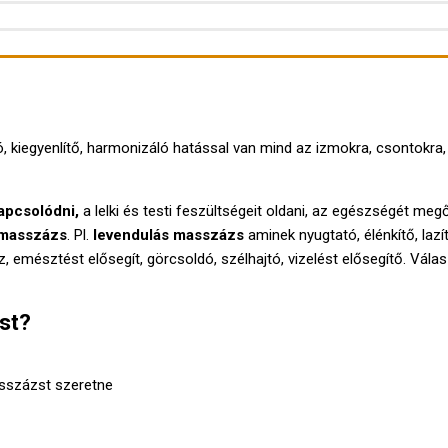
iegyenlítő, harmonizáló hatással van mind az izmokra, csontokra, i
apcsolódni,
a lelki és testi feszültségeit oldani, az egészségét megő
masszázs
. Pl.
levendulás masszázs
aminek nyugtató, élénkítő, lazí
z, emésztést elősegít, görcsoldó, szélhajtó, vizelést elősegítő. V
st?
asszázst szeretne