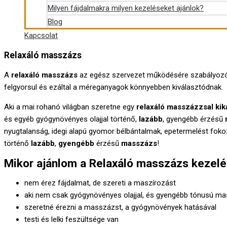
Milyen fájdalmakra milyen kezeléseket ajánlok?
Blog
Kapcsolat
Relaxáló masszázs
A
relaxáló masszázs
az egész szervezet működésére szabályozó, k
felgyorsul és ezáltal a méreganyagok könnyebben kiválasztódnak.
Aki a mai rohanó világban szeretne egy
relaxáló masszázzsal kik
és egyéb gyógynövényes olajjal történő,
lazább
, gyengébb érzésű
nyugtalanság, idegi alapú gyomor bélbántalmak, epetermelést foko
történő
lazább
,
gyengébb
érzésű
masszázs
!
Mikor ajánlom a Relaxáló masszázs kezelé
nem érez fájdalmat, de szereti a maszírozást
aki nem csak gyógynövényes olajjal, és gyengébb tónusú m
szeretné érezni a masszázst, a gyógynövények hatásával
testi és lelki feszültsége van