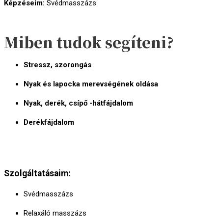
Képzéseim:
Svédmasszázs
Miben tudok segíteni?
Stressz, szorongás
Nyak és lapocka merevségének oldása
Nyak, derék, csípő -hátfájdalom
Derékfájdalom
Szolgáltatásaim:
Svédmasszázs
Relaxáló masszázs