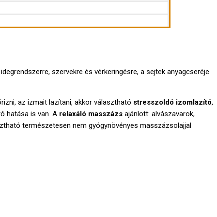
degrendszerre, szervekre és vérkeringésre, a sejtek anyagcseréje
rizni, az izmait lazítani, akkor választható
stresszoldó izomlazító
,
tó hatása is van. A
relaxáló masszázs
ajánlott: alvászavarok,
álasztható természetesen nem gyógynövényes masszázsolajjal