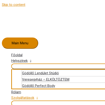
Skip to content
Main Menu
Főoldal
Helyszínek
Gödöllő Lendület Stúdió
Veresegyház – ELKÖLTÖZTEM
Gödöllő Perfect Body
Rólam
Szolgáltatások