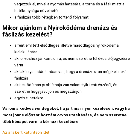
végezzük el, mivel a nyomás hatására, a torna és a fásli miatt a
hatékonysága növelhető
a fáslizás több rétegben történő folyamat
Mikor ajánlom a Nyiroködéma drenázs és
fáslizás kezelést?
a fent említett elsődleges, illetve másodlagos nyiroködéma
kialakulására
aki orvoshoz jár kontrollra, és nem szeretne fél éves előjegyzésre
várni
aki aki olyan stádiumban van, hogy a drenázs után még kell neki a
fáslizás
akinek ödémás problémája van valamelyik testrészénél, és
szeretné hogy javuljon és megszűnjön
egyéb tünetekre
Várom a kedves vendégeket, ha járt már ilyen kezelésen, vagy ha
most jönne először hozzám orvos utasítására, és nem szeretne
több hónapot várni a kórházi kezelésre!
Az
árakért
kattintson ide!