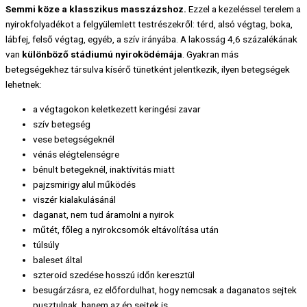
Semmi köze a klasszikus masszázshoz.
Ezzel a kezeléssel terelem a
nyirokfolyadékot a felgyülemlett testrészekről: térd, alsó végtag, boka,
lábfej, felső végtag, egyéb, a szív irányába. A lakosság 4,6 százalékának
van
különböző stádiumú nyiroködémája
. Gyakran más
betegségekhez társulva kísérő tünetként jelentkezik, ilyen betegségek
lehetnek:
a végtagokon keletkezett keringési zavar
szív betegség
vese betegségeknél
vénás elégtelenségre
bénult betegeknél, inaktívitás miatt
pajzsmirigy alul működés
viszér kialakulásánál
daganat, nem tud áramolni a nyirok
műtét, főleg a nyirokcsomók eltávolítása után
túlsúly
baleset által
szteroid szedése hosszú időn keresztül
besugárzásra, ez előfordulhat, hogy nemcsak a daganatos sejtek
pusztulnak, hanem az ép sejtek is.