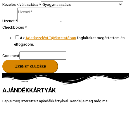
Kezelés kiválasztása
*
Üzenet
*
Checkboxes
*
Az
Adatkezelési Tájékoztatóban
foglaltakat megértettem és
elfogadom.
Comment
ÜZENET KÜLDÉSE
AJÁNDÉKKÁRTYÁK
Lepje meg szeretteit ajándékkártyával. Rendelje meg még ma!