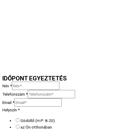
IDŐPONT EGYEZTETÉS
Név
*
Telefonszám
*
Email
*
Helyszín
*
Gödöllő (H-P: 8-20)
az Ön otthonában