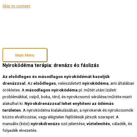
Skip to content
Main Menu
Nyiroködéma terápia: drenázs és fáslizás
Az elsődleges és másodlagos nyiroködémát kezeljük
drenázzsal.
Az
elsődleges
, veleszületett
nyiroködéma
, ami általában
örökletes. A
másodlagos nyiroködéma
pl. műtét utáni ízületi
problémákkal, csípő, boka, térd, és nyirokcsomó sérülése/műtéte miatt
alakulhat ki.
Nyirokdrenázzsal lehet enyhíteni az ödémás
területen.
A nyiroködéma kialakulásában, a nyirokerek és nyirokcsomók
közös elváltozásai, vagy elégtelen fejlődésük játszik szerepet. A
manuális (kézi)
nyirokdrenázs
szó jelentése,
víztelenítés
, váladék, és
folyadék elvezetés.