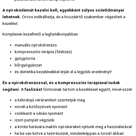
A nyiroködémát kezelni kell, egyébként súlyos szövődményei
lehetnek.
Orvos indikálhatja, és a hozzáértő szakember végezheti a
kezelést.
Komplexen kezelhető a leghatékonyabban :
manuális nyirokdrenázs
kompressziós terápia (fáslizás)
gyógytorna
bőrgyógyászat
és dietetika kezelésekkel érjük el a legjobb eredményt!
Én a nyirokdrenázzsal, és a kompressziós terápiával tudok
segíteni.
A
faslizást
fontosnak tartom a kezeléssel együtt, mivel ezzel:
a kétirányú véráramlást szüntetjük meg
növeli a kötőszöveti nyomást
csökkenti a vénás nyomást
izom pumpát végzünk
a kötés hatására inaktív nyirokereket nyitunk meg a használatával
ha be van kötve a testrészünk, mindenképpen a tornát abban